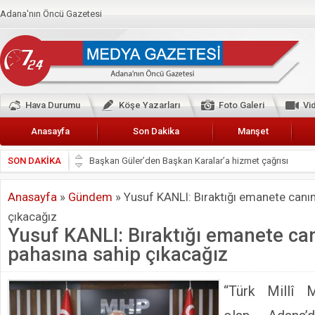
Adana'nın Öncü Gazetesi
Hava Durumu
Köşe Yazarları
Foto Galeri
Vi
Anasayfa
Son Dakika
Manşet
SON DAKİKA
Başkan Güler’den Başkan Karalar’a hizmet çağrısı
Lokantacılar ve Kebapçılar Esnaf Odası Başkanı Şefik A
Anasayfa
»
Gündem
»
Yusuf KANLI: Bıraktığı emanete canı
Hak-İş Abdurrahman Yücel
çıkacağız
HDP İL BİNASININ ÖNÜNDE ANNELER TARİH YAZIYORL
Yusuf KANLI: Bıraktığı emanete ca
CEYHAN TİCARET ODASI
pahasına sahip çıkacağız
Hainler emellerine asla erişemeyecekler
BÖLGEMİZ ÇUKUROVA’DA 2019 YILI PAMUK HASADIN
“Türk Millî 
İyi Parti Yüreğir İlçe Başkanı Enis Akyürek