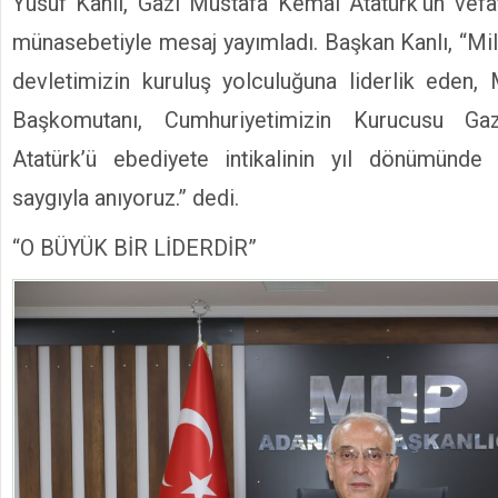
Yusuf Kanlı, Gazi Mustafa Kemal Atatürk’ün vefa
münasebetiyle mesaj yayımladı. Başkan Kanlı, “Mil
devletimizin kuruluş yolculuğuna liderlik eden,
Başkomutanı, Cumhuriyetimizin Kurucusu G
Atatürk’ü ebediyete intikalinin yıl dönümünd
saygıyla anıyoruz.” dedi.
“O BÜYÜK BİR LİDERDİR”