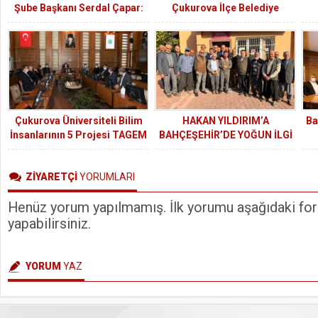
Şube Başkanı Serdal Çapar:
Çukurova İlçe Belediye
“Adalet Yerini Bulana Kadar
Başkan Adayı Mustafa Geldi:
Mücadeleye Devam”
Ahlaklı belediyecilik anlayışı
Çukurova’ya damgasını
vuracak
Çukurova Üniversiteli Bilim
HAKAN YILDIRIM’A
Ba
İnsanlarının 5 Projesi TAGEM
BAHÇEŞEHİR’DE YOĞUN İLGİ
Tarafından Desteklenecek
ZİYARETÇİ
YORUMLARI
Henüz yorum yapılmamış. İlk yorumu aşağıdaki form
yapabilirsiniz.
YORUM
YAZ