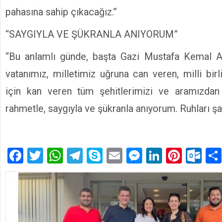
pahasına sahip çıkacağız.”
“SAYGIYLA VE ŞÜKRANLA ANIYORUM”
“Bu anlamlı günde, başta Gazi Mustafa Kemal A
vatanımız, milletimiz uğruna can veren, milli bir
için kan veren tüm şehitlerimizi ve aramızdan a
rahmetle, saygıyla ve şükranla anıyorum. Ruhları şa
Facebook
Twitter
WhatsApp
Telegram
Skype
Email
Messenger
LinkedIn
Pinte
Ou