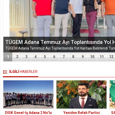
EĞİTİM-BİR-SEN ADANA ŞUBESİ’NDEN KAHR
VEFA VE DAYANIŞMA ÇIKARMASI
1
2
3
4
5
6
7
8
9
10
11
12
İLGİLİ
HABERLER
DİSK Genel-İş Adana 2 No’lu
Yeniden Refah Partisi
S