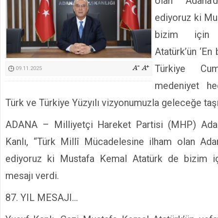
olan Adana’
Kimyasallardan Koruma Derneği Başkanı Cennet Çelik
ediyoruz ki Mu
bizim için 
Atatürk’ün ‘En
Türkiye Cumh
09.11.2025
medeniyet hed
Türk ve Türkiye Yüzyılı vizyonumuzla geleceğe taşı
ADANA – Milliyetçi Hareket Partisi (MHP) Ada
Kanlı, “Türk Millî Mücadelesine ilham olan Adan
ediyoruz ki Mustafa Kemal Atatürk de bizim içi
mesajı verdi.
87. YIL MESAJI…