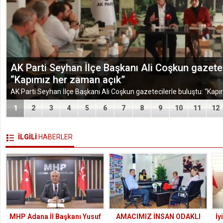
TÜGEM Adana Temmuz Ayı Toplantısında Yol Har
1
2
3
4
5
6
7
8
9
10
11
12
İLGİLİ
HABERLER
MHP Adana İl Başkanı Yusuf
AMACIMIZ İNSAN ODAKLI
İy