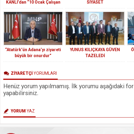
KANLI’dan “10 Ocak Çalışan
SİYASET
Gazeteciler Günü” mesajı…
“Atatürk’ün Adana’yı ziyareti
YUNUS KILIÇKAYA GÜVEN
Ö
büyük bir onurdur”
TAZELEDİ
ZİYARETÇİ
YORUMLARI
Henüz yorum yapılmamış. İlk yorumu aşağıdaki form
yapabilirsiniz.
YORUM
YAZ