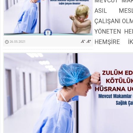
MEVCUT MAK
Kimyasallardan Koruma Derneği Başkanı Cennet Çelik
ASIL MESL
ÇALIŞANI OL
YÖNETEN HEM
HEMŞİRE İ
26.05.2021