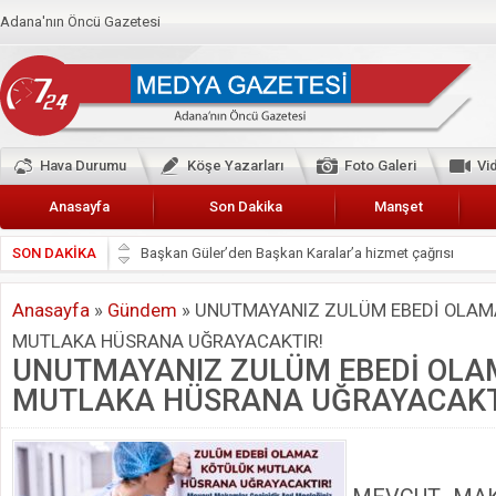
Adana'nın Öncü Gazetesi
Hava Durumu
Köşe Yazarları
Foto Galeri
Vi
Anasayfa
Son Dakika
Manşet
SON DAKİKA
Başkan Güler’den Başkan Karalar’a hizmet çağrısı
Lokantacılar ve Kebapçılar Esnaf Odası Başkanı Şefik A
Anasayfa
»
Gündem
»
UNUTMAYANIZ ZULÜM EBEDİ OLAM
Hak-İş Abdurrahman Yücel
MUTLAKA HÜSRANA UĞRAYACAKTIR!
HDP İL BİNASININ ÖNÜNDE ANNELER TARİH YAZIYORL
UNUTMAYANIZ ZULÜM EBEDİ OLA
CEYHAN TİCARET ODASI
MUTLAKA HÜSRANA UĞRAYACAKT
Hainler emellerine asla erişemeyecekler
BÖLGEMİZ ÇUKUROVA’DA 2019 YILI PAMUK HASADIN
İyi Parti Yüreğir İlçe Başkanı Enis Akyürek