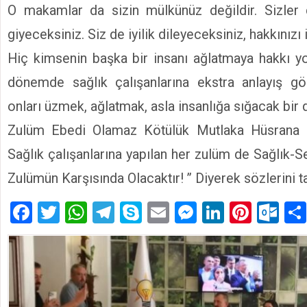
O makamlar da sizin mülkünüz değildir. Sizler
giyeceksiniz. Siz de iyilik dileyeceksiniz, hakkınızı
Hiç kimsenin başka bir insanı ağlatmaya hakkı yo
dönemde sağlık çalışanlarına ekstra anlayış g
onları üzmek, ağlatmak, asla insanlığa sığacak bir d
Zulüm Ebedi Olamaz Kötülük Mutlaka Hüsrana U
Sağlık çalışanlarına yapılan her zulüm de Sağlık-S
Zulümün Karşısında Olacaktır! ’’ Diyerek sözlerini 
Facebook
Twitter
WhatsApp
Telegram
Skype
Email
Messenger
LinkedIn
Pinte
Ou