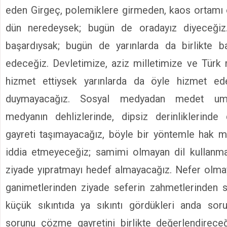
eden Girgeç, polemiklere girmeden, kaos ortamı
dün neredeysek; bugün de oradayız diyeceğiz.
başardıysak; bugün de yarınlarda da birlikte 
edeceğiz. Devletimize, aziz milletimize ve Türk
hizmet ettiysek yarınlarda da öyle hizmet e
duymayacağız. Sosyal medyadan medet umm
medyanın dehlizlerinde, dipsiz derinliklerin
gayreti taşımayacağız, böyle bir yöntemle hak m
iddia etmeyeceğiz; samimi olmayan dil kullanmay
ziyade yıpratmayı hedef almayacağız. Nefer olmay
ganimetlerinden ziyade seferin zahmetlerinden s
küçük sıkıntıda ya sıkıntı gördükleri anda so
sorunu çözme gayretini birlikte değerlendireceğ