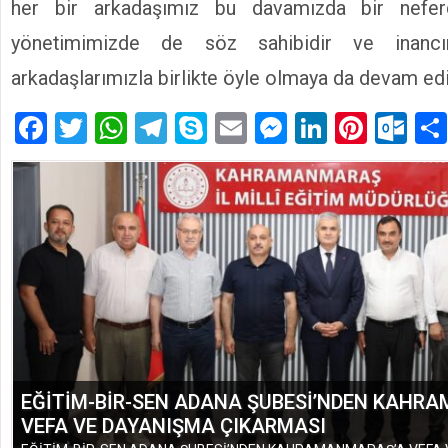
her bir arkadaşımız bu davamızda bir nefe
yönetimimizde de söz sahibidir ve inan
arkadaşlarımızla birlikte öyle olmaya da devam edi
Facebook
Twitter
WhatsApp
Telegram
Skype
Email
Messenger
LinkedIn
Pinte
Ou
ÇUKUROVA’NIN BEREKETİ MİLYONLARCA İNSA
KATKI SAĞLIYOR