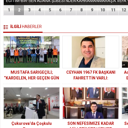
1
2
3
4
5
6
7
8
9
10
11
12
İLGİLİ
HABERLER
MUSTAFA SARIGEÇİLİ;
CEYHAN 1967 FK BAŞKANI
A
“KARDELEN, HER GEÇEN GÜN
FAHRETTİN VARLI:
E
KOLLARI BÜYÜYEN BİR
HEDEFİMİZ SÜRDÜRÜLEBİLİR
ÇINARA DÖNÜŞTÜ”
BAŞARI
Çukurova’da Çoşkulu
SON NEFESİMİZE KADAR
Se