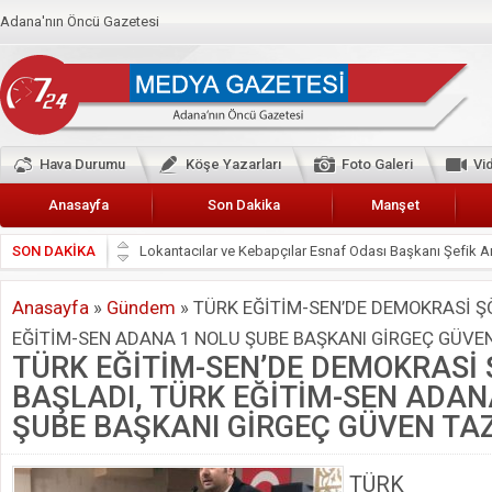
Adana'nın Öncü Gazetesi
Hava Durumu
Köşe Yazarları
Foto Galeri
Vi
Anasayfa
Son Dakika
Manşet
SON DAKİKA
Lokantacılar ve Kebapçılar Esnaf Odası Başkanı Şefik A
Hak-İş Abdurrahman Yücel
Anasayfa
»
Gündem
»
TÜRK EĞİTİM-SEN’DE DEMOKRASİ Ş
HDP İL BİNASININ ÖNÜNDE ANNELER TARİH YAZIYORL
EĞİTİM-SEN ADANA 1 NOLU ŞUBE BAŞKANI GİRGEÇ GÜVE
CEYHAN TİCARET ODASI
TÜRK EĞİTİM-SEN’DE DEMOKRASİ 
Hainler emellerine asla erişemeyecekler
BAŞLADI, TÜRK EĞİTİM-SEN ADAN
BÖLGEMİZ ÇUKUROVA’DA 2019 YILI PAMUK HASADIN
ŞUBE BAŞKANI GİRGEÇ GÜVEN TA
İyi Parti Yüreğir İlçe Başkanı Enis Akyürek
TÜRK EĞ
Kimyasallardan Koruma Derneği Başkanı Cennet Çelik