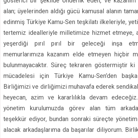
gösterici bir şekilde önderlik eden, ve kazanım 
alan; üyelerinden aldığı gücü kamusal alanın tama
edinmiş Türkiye Kamu-Sen teşkilatı ilkeleriyle, yet
tertemiz idealleriyle milletimize hizmet etmeye, 
yeşerdiği pırıl pırıl bir geleceği inşa et
memurlarımıza kazanım elde etmeyen hiçbir ma
bulunmayacaktır. Süreç tekraren göstermiştir ki
mücadelesi için Türkiye Kamu-Sen’den başka
Birliğimizi ve dirliğimizi muhavafa ederek sendik
heyecan, azim ve kararlılıkla devam edeceği
yönetim kurulumuzda görev alan tüm arkadaş
teşekkür ediyor, bundan sonraki süreçte yöneti
alacak arkadaşlarıma da başarılar diliyorum. Birl