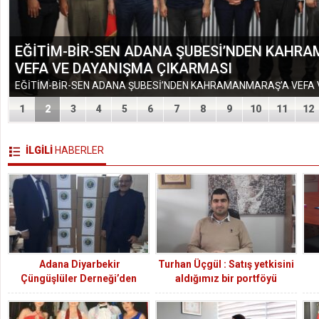
EĞİTİM-BİR-SEN ADANA ŞUBESİ’NDEN KAHR
VEFA VE DAYANIŞMA ÇIKARMASI
1
2
3
4
5
6
7
8
9
10
11
12
İLGİLİ
HABERLER
Adana Diyarbekir
Turhan Üçgül : Satış yetkisini
Çüngüşlüler Derneği’den
aldığımız bir portföyü
depremzede 60 aileye gıda
ortalama 5 haftada satışa
kolisi yardımı
dönüştürüyoruz