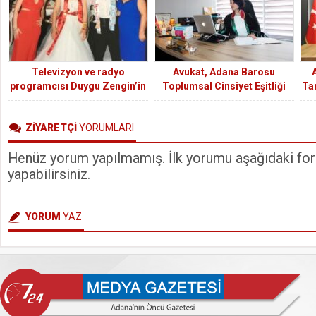
Televizyon ve radyo
Avukat, Adana Barosu
programcısı Duygu Zengin’in
Toplumsal Cinsiyet Eşitliği
Ta
mutlu günü
Komisyon Başkanı Dilara
Özuğur Kılıç: Cinsiyete bağlı
ZİYARETÇİ
YORUMLARI
olarak bir kişinin herhangi bir
işte daha iyi ya da kötü
Henüz yorum yapılmamış. İlk yorumu aşağıdaki form
olacağı kanaatiyle
yaklaşılmamalıdır.
yapabilirsiniz.
YORUM
YAZ