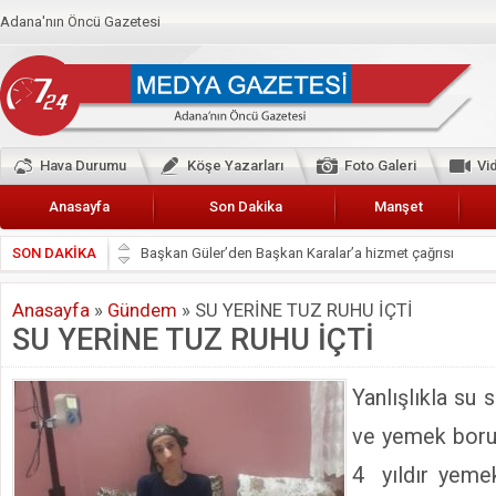
Adana'nın Öncü Gazetesi
Hava Durumu
Köşe Yazarları
Foto Galeri
Vi
Anasayfa
Son Dakika
Manşet
SON DAKİKA
Başkan Güler’den Başkan Karalar’a hizmet çağrısı
Lokantacılar ve Kebapçılar Esnaf Odası Başkanı Şefik A
Anasayfa
»
Gündem
»
SU YERİNE TUZ RUHU İÇTİ
Hak-İş Abdurrahman Yücel
SU YERİNE TUZ RUHU İÇTİ
HDP İL BİNASININ ÖNÜNDE ANNELER TARİH YAZIYORL
CEYHAN TİCARET ODASI
Yanlışlıkla
su
s
Hainler emellerine asla erişemeyecekler
ve yemek borus
BÖLGEMİZ ÇUKUROVA’DA 2019 YILI PAMUK HASADIN
4 yıldır yeme
İyi Parti Yüreğir İlçe Başkanı Enis Akyürek