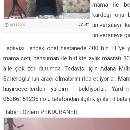
mama ile be
Kimyasallardan Koruma Derneği Başkanı Cennet Çelik
kardeşi ona 
üniversiteyi 
28.11.2020
üniversiteye g
Tedavisi ancak özel hastanede 400 bin TL’ye y
mama seti, pansuman ile birlikte aylık masrafı 30
aile çok zor durumda. Tedavisi için Adana Mille
Sarıeroğlu’nun aracı olmalarını rica ediyorlar. M
hayırseverlerden yardım bekliyorlar. Yardı
05386151235 nolu telefondan ilgili kişi ile irtibata 
Haber : Özlem PEKDURANER