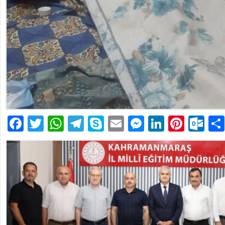
Facebook
Twitter
WhatsApp
Telegram
Skype
Email
Messenger
LinkedIn
Pinte
Ou