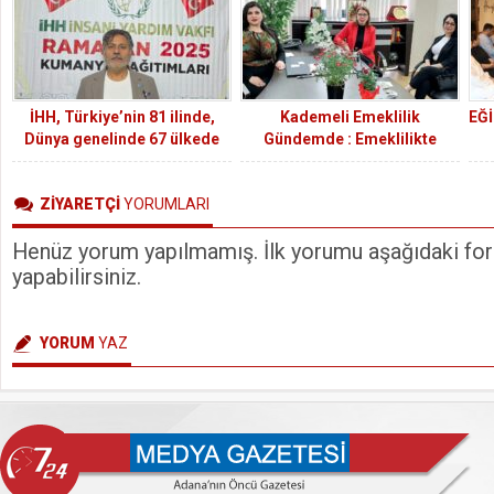
İHH, Türkiye’nin 81 ilinde,
Kademeli Emeklilik
EĞ
Dünya genelinde 67 ülkede
Gündemde : Emeklilikte
Ramazan yardım çalışması
Adalet Derneği (EMADDER)
gerçekleştirecek
Adana İl Başkanlığı 7/24
ZİYARETÇİ
YORUMLARI
MEDYA’yı Ziyaret Etti
Henüz yorum yapılmamış. İlk yorumu aşağıdaki form
yapabilirsiniz.
YORUM
YAZ