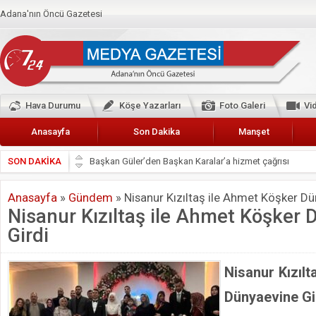
Adana'nın Öncü Gazetesi
Hava Durumu
Köşe Yazarları
Foto Galeri
Vi
Anasayfa
Son Dakika
Manşet
SON DAKİKA
Başkan Güler’den Başkan Karalar’a hizmet çağrısı
Lokantacılar ve Kebapçılar Esnaf Odası Başkanı Şefik A
Anasayfa
»
Gündem
»
Nisanur Kızıltaş ile Ahmet Köşker Dü
Hak-İş Abdurrahman Yücel
Nisanur Kızıltaş ile Ahmet Köşker
HDP İL BİNASININ ÖNÜNDE ANNELER TARİH YAZIYORL
Girdi
CEYHAN TİCARET ODASI
Hainler emellerine asla erişemeyecekler
Nisanur Kızılt
BÖLGEMİZ ÇUKUROVA’DA 2019 YILI PAMUK HASADIN
Dünyaevine Gi
İyi Parti Yüreğir İlçe Başkanı Enis Akyürek