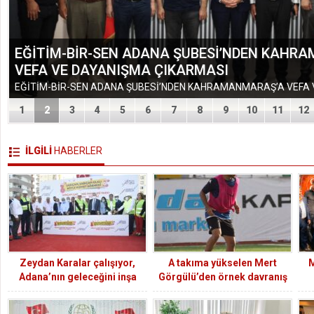
EĞİTİM-BİR-SEN ADANA ŞUBESİ’NDEN KAHR
VEFA VE DAYANIŞMA ÇIKARMASI
1
2
3
4
5
6
7
8
9
10
11
12
İLGİLİ
HABERLER
Zeydan Karalar çalışıyor,
A takıma yükselen Mert
M
Adana’nın geleceğini inşa
Görgülü’den örnek davranış
ediyor