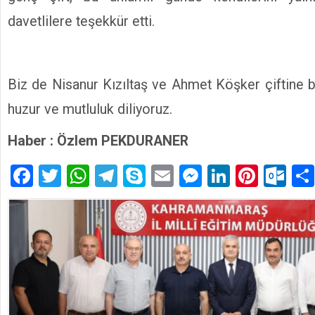
davetlilere teşekkür etti.
Biz de Nisanur Kızıltaş ve Ahmet Köşker çiftine b
huzur ve mutluluk diliyoruz.
Haber : Özlem PEKDURANER
Facebook
Twitter
WhatsApp
Telegram
Skype
Email
Messenger
LinkedIn
Pinte
Ou