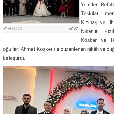
Yeniden Refah 
Kimyasallardan Koruma Derneği Başkanı Cennet Çelik
Teşkilatı me
Kızıltaş ve İlh
01.02.2026
Nisanur Kız
Köşker ve Ha
oğulları Ahmet Köşker ile düzenlenen nikâh ve düğ
birleştirdi.