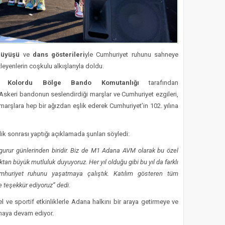
rüyüşü
ve
dans gösterileri
yle Cumhuriyet ruhunu sahneye
leyenlerin coşkulu alkışlarıyla doldu.
. Kolordu Bölge Bando Komutanlığı
tarafından
Askeri bandonun seslendirdiği marşlar ve Cumhuriyet ezgileri,
 marşlara hep bir ağızdan eşlik ederek Cumhuriyet’in 102. yılına
nlik sonrası yaptığı açıklamada şunları söyledi:
gurur günlerinden biridir. Biz de M1 Adana AVM olarak bu özel
ktan büyük mutluluk duyuyoruz. Her yıl olduğu gibi bu yıl da farklı
umhuriyet ruhunu yaşatmaya çalıştık. Katılım gösteren tüm
e teşekkür ediyoruz” dedi.
el ve sportif etkinliklerle Adana halkını bir araya getirmeye ve
nmaya devam ediyor.