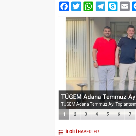
Facebook
Twitter
WhatsAp
Telegr
Sky
E
EĞİTİM-BİR-SEN ADANA 
VEFA VE DAYANIŞMA ÇIK
1
2
3
4
5
6
7
İLGİLİ
HABERLER