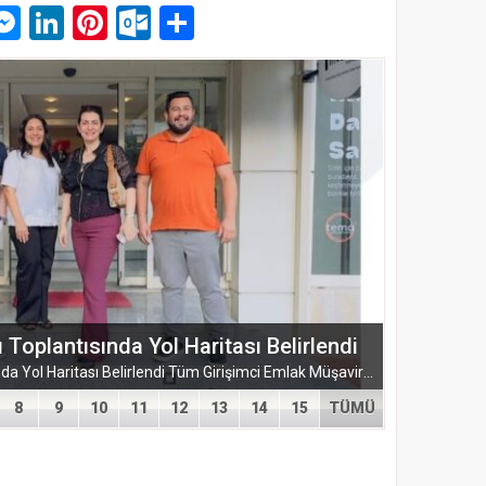
p
am
pe
mail
Messenger
LinkedIn
Pinterest
Outlook.com
Paylaş
ŞUBESİ’NDEN KAHRAMANMARAŞ’A
ARMASI
EĞİTİM-BİR-SEN ADANA ŞUBESİ’NDEN KAHRAMANMARAŞ’A VEFA VE DAYANIŞMA ÇIKARMASI Eğitim-Bir-Sen Adana Şubesi, Kahramanmaraş’ta anlamlı temaslarda bulundu. Adana heyeti; sendikal dayanışmayı güçlendirmek...
8
9
10
11
12
13
14
15
TÜMÜ