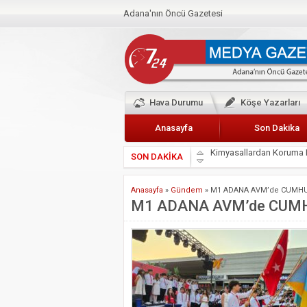
Adana'nın Öncü Gazetesi
Hava Durumu
Köşe Yazarları
Anasayfa
Son Dakika
SON DAKİKA
Başkan Güler’den Başkan
Lokantacılar ve Kebapçı
Anasayfa
»
Gündem
»
M1 ADANA AVM’de CUMHU
Hak-İş Abdurrahman Yü
M1 ADANA AVM’de CUM
HDP İL BİNASININ ÖNÜ
CEYHAN TİCARET ODAS
Hainler emellerine asla 
BÖLGEMİZ ÇUKUROVA’D
İyi Parti Yüreğir İlçe Baş