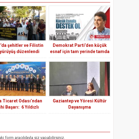
da şehitler ve Filistin
Demokrat Parti’den küçük
 yürüyüş düzenlendi
esnaf için tam yerinde tamda
zamanında yeni bir
kampanya:“ Küçük Esnafa
Destek Ol Türkiye”
 Ticaret Odası’ndan
Gaziantep ve Yöresi Kültür
hi Başarı: 6 Yıldızlı
Dayanışma
editasyon Gururu!
Derneği Başkanı Osman
Kaplan : Doğduğumuz yer
Gaziantep, doyduğumuz yer
Adana. O nedenle Adana’yı
form aracılığıyla siz yapabilirsiniz.
evimiz kabul ediyoruz.