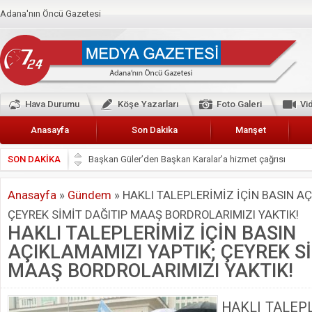
Adana'nın Öncü Gazetesi
Hava Durumu
Köşe Yazarları
Foto Galeri
Vi
Anasayfa
Son Dakika
Manşet
SON DAKİKA
Başkan Güler’den Başkan Karalar’a hizmet çağrısı
Lokantacılar ve Kebapçılar Esnaf Odası Başkanı Şefik A
Anasayfa
»
Gündem
»
HAKLI TALEPLERİMİZ İÇİN BASIN AÇ
Hak-İş Abdurrahman Yücel
ÇEYREK SİMİT DAĞITIP MAAŞ BORDROLARIMIZI YAKTIK!
HDP İL BİNASININ ÖNÜNDE ANNELER TARİH YAZIYORL
HAKLI TALEPLERİMİZ İÇİN BASIN
CEYHAN TİCARET ODASI
AÇIKLAMAMIZI YAPTIK; ÇEYREK Sİ
Hainler emellerine asla erişemeyecekler
MAAŞ BORDROLARIMIZI YAKTIK!
BÖLGEMİZ ÇUKUROVA’DA 2019 YILI PAMUK HASADIN
HAKLI TALEPL
İyi Parti Yüreğir İlçe Başkanı Enis Akyürek