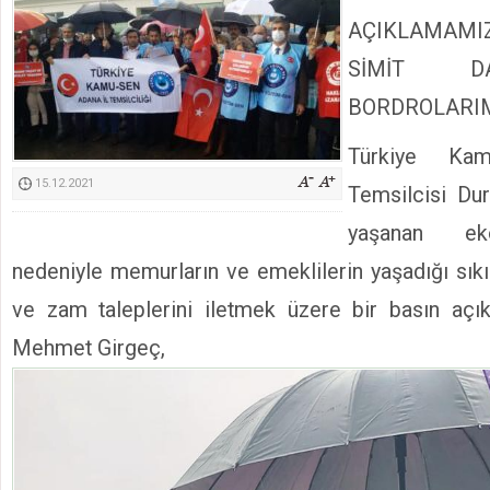
Kimyasallardan Koruma Derneği Başkanı Cennet Çelik
AÇIKLAMAMIZ
SİMİT D
BORDROLARIM
Türkiye Ka
15.12.2021
Temsilcisi Du
yaşanan eko
nedeniyle memurların ve emeklilerin yaşadığı sık
ve zam taleplerini iletmek üzere bir basın açık
Mehmet Girgeç,