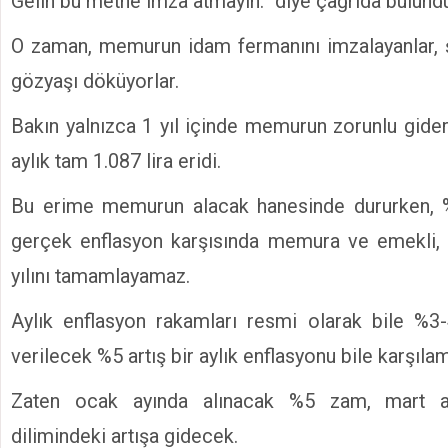
Gelin bu metne imza atmayın.” diye çağrıda bulund
O zaman, memurun idam fermanını imzalayanlar, 
gözyaşı döküyorlar.
Bakın yalnızca 1 yıl içinde memurun zorunlu gider
aylık tam 1.087 lira eridi.
Bu erime memurun alacak hanesinde dururken, 
gerçek enflasyon karşısında memura ve emekli
yılını tamamlayamaz.
Aylık enflasyon rakamları resmi olarak bile %3-
verilecek %5 artış bir aylık enflasyonu bile karşılam
Zaten ocak ayında alınacak %5 zam, mart ayı
dilimindeki artışa gidecek.