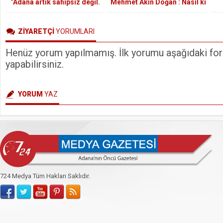
“Adana artık sahipsiz değil.
Mehmet Akın Doğan : Nasıl ki
İktidarımızda şehrimize
çiftçilerimiz belirlenen ücreti
Ad
hizmeti yığacağız.”
ödüyorsa, tarım işçilerimizin
Gü
ZİYARETÇİ
YORUMLARI
de protokolde yer alan
çalışma saatlerine eksiksiz
Henüz yorum yapılmamış. İlk yorumu aşağıdaki form
şekilde uyması
gerekmektedir.
yapabilirsiniz.
YORUM
YAZ
724 Medya Tüm Hakları Saklıdır.