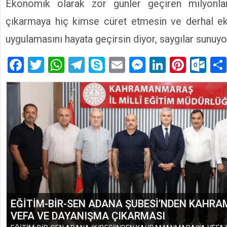
Ekonomik olarak zor günler geçiren milyonlar
çıkarmaya hiç kimse cüret etmesin ve derhal e
uygulamasını hayata geçirsin diyor, saygılar sunuy
Facebook
Twitter
WhatsApp
Telegram
Skype
Email
Messenger
LinkedIn
Pinte
Ou
EĞİTİM-BİR-SEN ADANA ŞUBESİ’NDEN KAHR
VEFA VE DAYANIŞMA ÇIKARMASI