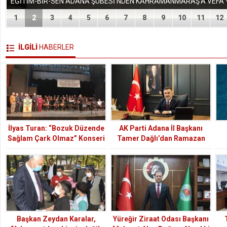
1
2
3
4
5
6
7
8
9
10
11
12
İLGİLİ
HABERLER
İlyas Turan: “Bozuk Düzende
AK Parti Adana İl Başkanı
Sağlam Çark Olmaz” Konseri
Tamer Dağlı’dan Ramazan
Büyük Coşkuyla Gerçekleşti
Bayramı Mesajı
Başkan Zeydan Karalar,
Yüreğir Ziraat Odası Başkanı