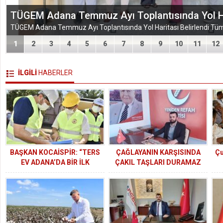
EĞİTİM-BİR-SEN ADANA ŞUBESİ’NDEN KAHR
VEFA VE DAYANIŞMA ÇIKARMASI
1
2
3
4
5
6
7
8
9
10
11
12
İLGİLİ
HABERLER
BAŞKAN KOCAİSPİR: “TERS
ÇAĞLAYANIN KARŞISINDA
Çu
EV ADANA’DA BİR İLK
ÇAKIL TAŞLARI DURAMAZ
OLACAK”