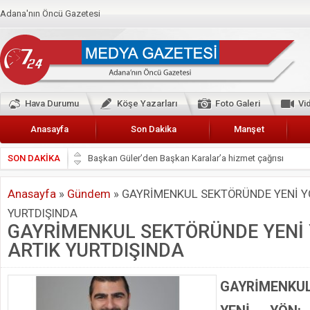
Adana'nın Öncü Gazetesi
Hava Durumu
Köşe Yazarları
Foto Galeri
Vi
Anasayfa
Son Dakika
Manşet
SON DAKİKA
Başkan Güler’den Başkan Karalar’a hizmet çağrısı
Lokantacılar ve Kebapçılar Esnaf Odası Başkanı Şefik A
Anasayfa
»
Gündem
»
GAYRİMENKUL SEKTÖRÜNDE YENİ YÖ
Hak-İş Abdurrahman Yücel
YURTDIŞINDA
HDP İL BİNASININ ÖNÜNDE ANNELER TARİH YAZIYORL
GAYRİMENKUL SEKTÖRÜNDE YENİ 
CEYHAN TİCARET ODASI
ARTIK YURTDIŞINDA
Hainler emellerine asla erişemeyecekler
BÖLGEMİZ ÇUKUROVA’DA 2019 YILI PAMUK HASADIN
GAYRİMENK
İyi Parti Yüreğir İlçe Başkanı Enis Akyürek