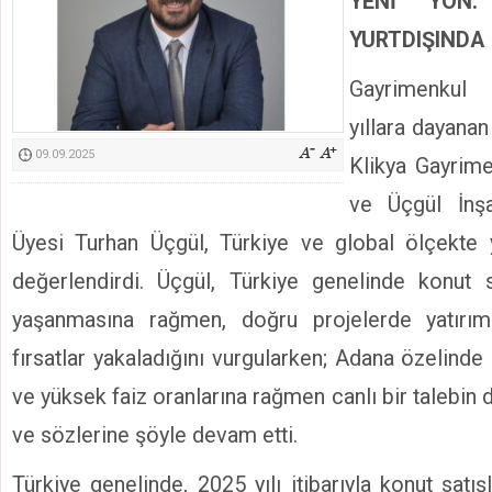
YENİ YÖN:
Kimyasallardan Koruma Derneği Başkanı Cennet Çelik
YURTDIŞINDA
Gayrimenkul
yıllara dayana
09.09.2025
Klikya Gayrime
ve Üçgül İnş
Üyesi Turhan Üçgül, Türkiye ve global ölçekte 
değerlendirdi. Üçgül, Türkiye genelinde konut s
yaşanmasına rağmen, doğru projelerde yatırım
fırsatlar yakaladığını vurgularken; Adana özelinde
ve yüksek faiz oranlarına rağmen canlı bir talebin d
ve sözlerine şöyle devam etti.
Türkiye genelinde, 2025 yılı itibarıyla konut satı