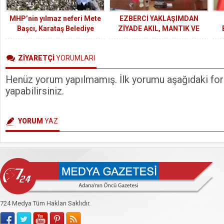
MHP’nin yılmaz neferi Mete
EZBERCİ YAKLAŞIMDAN
Başcı, Karataş Belediye
ZİYADE AKIL, MANTIK VE
Başkanlığına aday adaylığını
MUHAKEME GÜCÜ
açıkladı.
TARTILIYOR.
ZİYARETÇİ
YORUMLARI
Henüz yorum yapılmamış. İlk yorumu aşağıdaki form
yapabilirsiniz.
YORUM
YAZ
724 Medya Tüm Hakları Saklıdır.