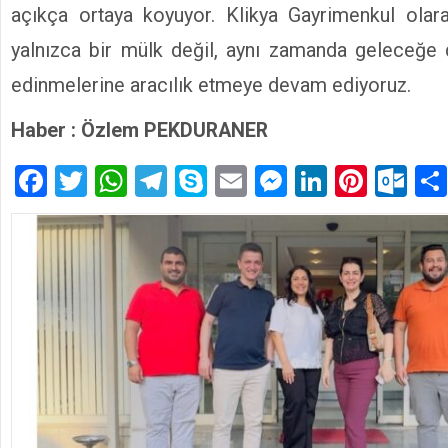
açıkça ortaya koyuyor. Klikya Gayrimenkul olarak
yalnızca bir mülk değil, aynı zamanda geleceğe d
edinmelerine aracılık etmeye devam ediyoruz.
Haber : Özlem PEKDURANER
Facebook
Twitter
WhatsApp
Telegram
Skype
Email
Messenger
LinkedIn
Pinte
Ou