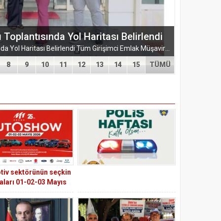
plantısında Yol Haritası Belirlendi
TÜGEM Adana Temmuz Ayı Toplantısında Yol Haritası Belirlendi Tüm Girişimci Emlak Müşavirleri Derneği (TÜGEM) Adana İl Temsilciliği, Temmuz Ayı Temsilcilik...
8
9
10
11
12
13
14
15
TÜMÜ
iv sektörünün seçkin
ları 01-02-03 Mayıs
tarihlerinde M1 Adana
şveriş Merkezi’nde
nlenecek “OTO SHOW