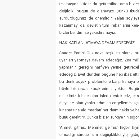
tek başına iktidar da getirebilirdi ama bizl
değildik, bugün de olamayız! Çünkü iktidar
sürdürdüğünüz de önemlidir. Yalan söyleye
kazanmayı da, devletin tüm imkanlarını kend
bizler kendimize yakıştıramayız.
HAKİKATİ ANLATMAYA DEVAM EDECEĞİZ!
Saadet Partisi Çukurova teşkilatı olarak 
uyarıları yapmaya devam edeceğiz. Zira mill
yapmanın gereğini harfiyen yerine getirec
edeceğiz. Evet dünden bugüne hep ikaz etti
bu denli büyük problemlerle karşı karşıya 
böyle bir siyasi karakterimiz yoktur! Bug
milletimiz lehine olan işleri destekleriz, eks
aleyhine olan yanlış adımları engellemek içi
kınamasına aldırmadan’ her daim hakkı ve hakik
bunu gerektirir. Çünkü bizler, Türkiye’nin sigo
‘Ahmet gitmiş, Mehmet gelmiş’ hiçbir kıym
olmadığı sürece isim değişiklikleriyle, gi