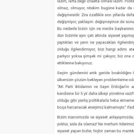
lazım, lafta değil icraatta olması lazım. Poli
olmaz, olmuyor, nitekim bugüne kadar da olm
değişmesidir. Zira özellikle son yıllarda de
değişmiyor, yaklaşım değişmeyince de sonuç
Bu nedenle bizim için ne meclis başkanının
dün bizimle aynı çatı altında siyaset yapmış 
yaptıkları ve yarın ne yapacakları ilgilendiriy
olduğu ilgilendirmiyor, bizi hangi adımı ata
parlıyor yoksa şimşek mi çakıyor, biz ona 
ettiklerine bakıyoruz.
Seçim gündemini artık geride bırakıldığın
ülkemizin çözüm bekleyen problemlerine od
“AK Parti iktidarının ve Sayın Erdoğan’ın a
kendisine bir 5 yıl daha ülkeyi yönetme vazif
olduğu gibi yanlış politikalarla heba etmemes
boşa harcanacak enerjimiz kalmamıştır.” ifade
Bizim inancımızda ve siyaset anlayışımızda;
yoktur, asla da olamaz! Ne merhum liderimiz 
siyaset yapan bizler, hiçbir zaman bu mant