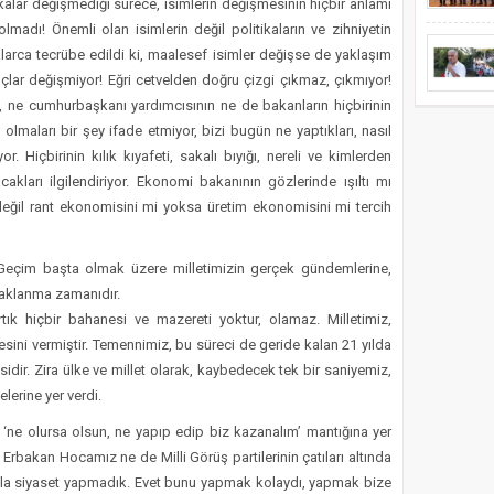
tikalar değişmediği sürece, isimlerin değişmesinin hiçbir anlamı
adı! Önemli olan isimlerin değil politikaların ve zihniyetin
falarca tecrübe edildi ki, maalesef isimler değişse de yaklaşım
lar değişmiyor! Eğri cetvelden doğru çizgi çıkmaz, çıkmıyor!
, ne cumhurbaşkanı yardımcısının ne de bakanların hiçbirinin
olmaları bir şey ifade etmiyor, bizi bugün ne yaptıkları, nasıl
or. Hiçbirinin kılık kıyafeti, sakalı bıyığı, nereli ve kimlerden
cakları ilgilendiriyor. Ekonomi bakanının gözlerinde ışıltı mı
değil rant ekonomisini mi yoksa üretim ekonomisini mi tercih
ı Geçim başta olmak üzere milletimizin gerçek gündemlerine,
aklanma zamanıdır.
rtık hiçbir bahanesi ve mazereti yoktur, olamaz. Milletimiz,
esini vermiştir. Temennimiz, bu süreci de geride kalan 21 yılda
idir. Zira ülke ve millet olarak, kaybedecek tek bir saniyemiz,
lerine yer verdi.
 ‘ne olursa olsun, ne yapıp edip biz kazanalım’ mantığına yer
Erbakan Hocamız ne de Milli Görüş partilerinin çatıları altında
ıkla siyaset yapmadık. Evet bunu yapmak kolaydı, yapmak bize