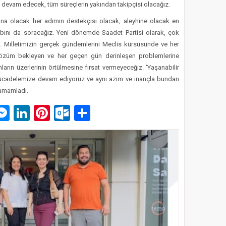
 devam edecek, tüm süreçlerin yakından takipçisi olacağız.
yrına olacak her adımın destekçisi olacak, aleyhine olacak en
abını da soracağız. Yeni dönemde Saadet Partisi olarak, çok
ız. Milletimizin gerçek gündemlerini Meclis kürsüsünde ve her
 çözüm bekleyen ve her geçen gün derinleşen problemlerine
ların üzerlerinin örtülmesine fırsat vermeyeceğiz. ‘Yaşanabilir
 mücadelemize devam ediyoruz ve aynı azim ve inançla bundan
tamamladı.
p
am
pe
mail
Messenger
LinkedIn
Pinterest
Outlook.com
Paylaş