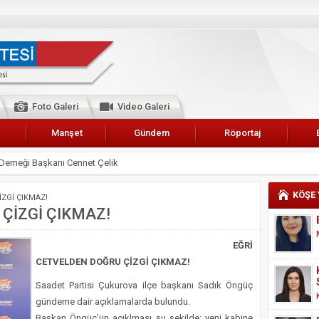
Foto Galeri
Video Galeri
Manşet
Gündem
Röportaj
 Karalar’a hizmet çağrısı
lar Esnaf Odası Başkanı Şefik Arslan
KÖŞE
ZGİ ÇIKMAZ!
cel
ÇİZGİ ÇIKMAZ!
NDE ANNELER TARİH YAZIYORLAR
EĞRİ
I
CETVELDEN DOĞRU ÇİZGİ ÇIKMAZ!
erişemeyecekler
Saadet Partisi Çukurova ilçe başkanı Sadık Öngüç
A 2019 YILI PAMUK HASADINA BAŞLANDI
gündeme dair açıklamalarda bulundu.
kanı Enis Akyürek
Başkan Öngüç’ün açıklması şu şekilde: yeni kabine