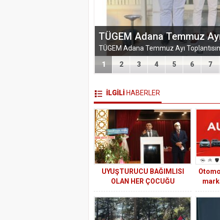
TÜGEM Adana Temmuz Ayı To
1
2
3
4
5
6
7
İLGİLİ
HABERLER
UYUŞTURUCU BAĞIMLISI
Otomot
OLAN HER ÇOCUĞU
marka
KAZANACAĞIZ.
2026 
Alı
düze