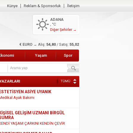
Künye
Reklam & Sponsorluk
İletişim
ADANA
, °C
Diğer Şehirler →
€ EURO →
Alış:
54,80
/ Satış:
55,02
Ekonomi
Yaşam
Spor
 YAZARLARI
TÜMÜ
KİŞİSEL GELİŞİM UZMANI BİRGÜL
SUMRA
KENDİ YAŞAM ÇARKINI KENDİN ÇEVİR
DİYETİSYEN DEMET BAHAR
SÜT VE SÜT ÜRÜNLERİ HAKKINDAKİ
GERÇEKLER