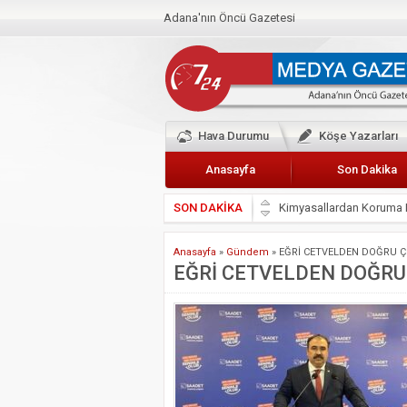
Adana'nın Öncü Gazetesi
Hava Durumu
Köşe Yazarları
Anasayfa
Son Dakika
SON DAKİKA
Başkan Güler’den Başkan
Lokantacılar ve Kebapçı
Anasayfa
»
Gündem
»
EĞRİ CETVELDEN DOĞRU Çİ
Hak-İş Abdurrahman Yü
EĞRİ CETVELDEN DOĞRU 
HDP İL BİNASININ ÖNÜ
CEYHAN TİCARET ODAS
Hainler emellerine asla 
BÖLGEMİZ ÇUKUROVA’D
İyi Parti Yüreğir İlçe Baş