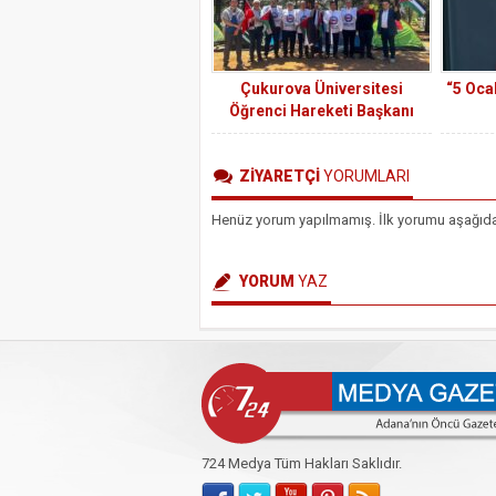
“etkinl
Çukurova Üniversitesi
“5 Oca
Öğrenci Hareketi Başkanı
Halil Çalışkan’ı ve
arkadaşlarını Memur-Sen
ZİYARETÇİ
YORUMLARI
Adana Teşkilatı ziyaret etti.
Henüz yorum yapılmamış. İlk yorumu aşağıdaki 
YORUM
YAZ
724 Medya Tüm Hakları Saklıdır.