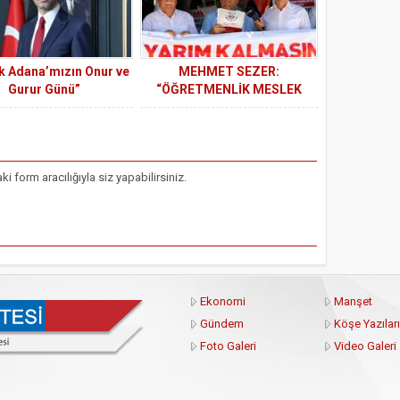
iği ile bir araya geliyor.
k Adana’mızın Onur ve
MEHMET SEZER:
Gurur Günü”
“ÖĞRETMENLİK MESLEK
KANUNU EKONOMİK KRİZE
KURBAN EDİLMEMELİDİR”
form aracılığıyla siz yapabilirsiniz.
Ekonomi
Manşet
Gündem
Köşe Yazıları
Foto Galeri
Video Galeri