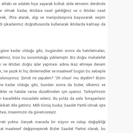
er ahlakı ve adaleti hiçe sayarak koltuk elde etmenin derdinde
 olmak kadar, iktidara nasıl geldiğiniz ve o iktidarı nasıl
rek, iftira atarak, algı ve manipülasyona başvurarak seçim
i çıkarlarımız doğrultusunda kullanarak iktidarda kalmayı da
bugüne kadar olduğu gibi, bugünden sonra da hatırlatmaları,
etimiz, bize bu sorumluluğu yüklemiştir. Biz doğru muhalefet
ek ve iktidarı doğru işler yapması adına ikaz etmeye devam
k, ne yazık ki hiç dinlemediler ve maalesef bugün bu sebeple
bulunuyoruz. Şimdi ne yapalım? ‘Oh olsun’ mu diyelim? Bizim
üne kadar olduğu gibi, bundan sonra da bizler, ülkemiz ve
ikler ve hatalar varsa düzeltmeleri için uyarırız. Türkiye’mizin
n kararlılıkla mücadele ederiz. Bu yolda da asla ‘kınayanların
ati dile getiririz. Milli Görüş budur, Saadet Partili olmak işte
rtası, insanımızın da güvencesiyiz.
eti yoktur. Gerçek manada bir vizyon ve üslup değişikliği
dişat maalesef değişmeyecek Bizler Saadet Partisi olarak, bu