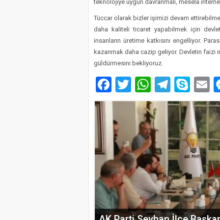
teknolojiye uygun davranmalı, mesela internet
Tüccar olarak bizler işimizi devam ettirebilm
daha kaliteli ticaret yapabilmek için devl
insanların üretime katkısını engelliyor. Para
kazanmak daha cazip geliyor. Devletin faizi i
güldürmesini bekliyoruz.
Facebook
Twitter
WhatsAp
Telegr
Sky
E