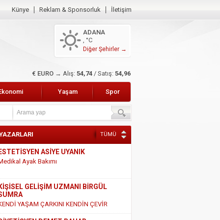
Künye
Reklam & Sponsorluk
İletişim
ADANA
, °C
Diğer Şehirler →
$ DOLAR →
Alış:
47,49
/ Satış:
47,68
Ekonomi
Yaşam
Spor
 YAZARLARI
TÜMÜ
KİŞİSEL GELİŞİM UZMANI BİRGÜL
SUMRA
KENDİ YAŞAM ÇARKINI KENDİN ÇEVİR
DİYETİSYEN DEMET BAHAR
SÜT VE SÜT ÜRÜNLERİ HAKKINDAKİ
GERÇEKLER