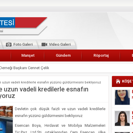
Foto Galeri
Video Galeri
Manşet
Gündem
Röportaj
 Karalar’a hizmet çağrısı
lar Esnaf Odası Başkanı Şefik Arslan
KÖŞE
ve uzun vadeli kredilerle esnafın yüzünü güldürmesini bekliyoruz
cel
e uzun vadeli kredilerle esnafın
yoruz
NDE ANNELER TARİH YAZIYORLAR
I
Devletin çok düşük faizli ve uzun vadeli kredilerle
erişemeyecekler
esnafın yüzünü güldürmesini bekliyoruz
A 2019 YILI PAMUK HASADINA BAŞLANDI
Esencan Boya, Hırdavat ve Mobilya Malzemeleri
kanı Enis Akyürek
Tic.Paz. Ltd.Şti. ortaklarından Cem Esencan, ülke