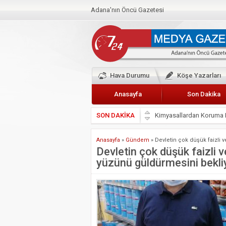
Adana'nın Öncü Gazetesi
Hava Durumu
Köşe Yazarları
Anasayfa
Son Dakika
SON DAKİKA
Başkan Güler’den Başkan
Lokantacılar ve Kebapçı
Anasayfa
»
Gündem
»
Devletin çok düşük faizli 
Hak-İş Abdurrahman Yü
Devletin çok düşük faizli v
yüzünü güldürmesini bekli
HDP İL BİNASININ ÖNÜ
CEYHAN TİCARET ODAS
Hainler emellerine asla 
BÖLGEMİZ ÇUKUROVA’D
İyi Parti Yüreğir İlçe Baş