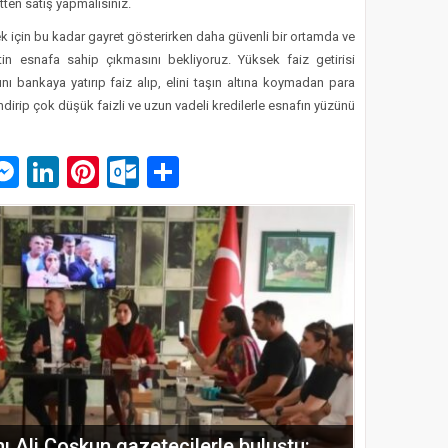
ten satış yapmalısınız.
ek için bu kadar gayret gösterirken daha güvenli bir ortamda ve
etin esnafa sahip çıkmasını bekliyoruz. Yüksek faiz getirisi
sını bankaya yatırıp faiz alıp, elini taşın altına koymadan para
ndirip çok düşük faizli ve uzun vadeli kredilerle esnafın yüzünü
p
am
pe
mail
Messenger
LinkedIn
Pinterest
Outlook.com
Paylaş