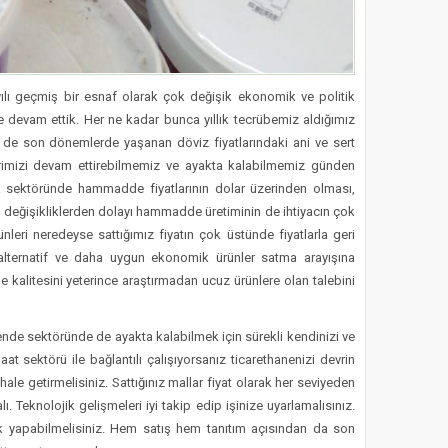
lı geçmiş bir esnaf olarak çok değişik ekonomik ve politik
ize devam ettik. Her ne kadar bunca yıllık tecrübemiz aldığımız
e de son dönemlerde yaşanan döviz fiyatlarındaki ani ve sert
lerimizi devam ettirebilmemiz ve ayakta kalabilmemiz günden
 sektöründe hammadde fiyatlarının dolar üzerinden olması,
 değişikliklerden dolayı hammadde üretiminin de ihtiyacın çok
nleri neredeyse sattığımız fiyatın çok üstünde fiyatlarla geri
i alternatif ve daha uygun ekonomik ürünler satma arayışına
de kalitesini yeterince araştırmadan ucuz ürünlere olan talebini
kende sektöründe de ayakta kalabilmek için sürekli kendinizi ve
aat sektörü ile bağlantılı çalışıyorsanız ticarethanenizi devrin
hale getirmelisiniz. Sattığınız mallar fiyat olarak her seviyeden
. Teknolojik gelişmeleri iyi takip edip işinize uyarlamalısınız.
nk yapabilmelisiniz. Hem satış hem tanıtım açısından da son