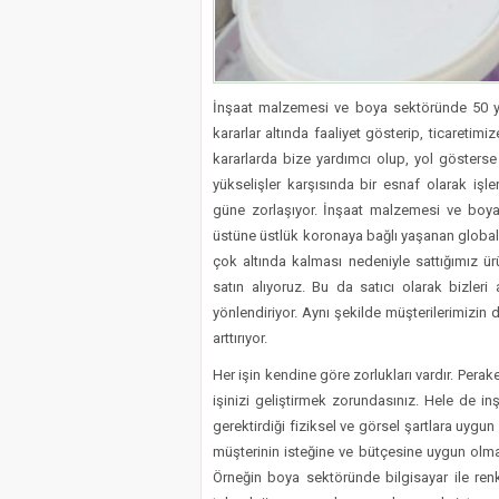
İnşaat malzemesi ve boya sektöründe 50 yı
kararlar altında faaliyet gösterip, ticaretim
kararlarda bize yardımcı olup, yol gösters
yükselişler karşısında bir esnaf olarak iş
güne zorlaşıyor. İnşaat malzemesi ve boya
üstüne üstlük koronaya bağlı yaşanan global
çok altında kalması nedeniyle sattığımız ürü
satın alıyoruz. Bu da satıcı olarak bizler
yönlendiriyor. Aynı şekilde müşterilerimizin 
arttırıyor.
Her işin kendine göre zorlukları vardır. Pera
işinizi geliştirmek zorundasınız. Hele de inş
gerektirdiği fiziksel ve görsel şartlara uygun 
müşterinin isteğine ve bütçesine uygun olmalı
Örneğin boya sektöründe bilgisayar ile re