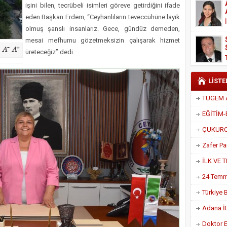
işini bilen, tecrübeli isimleri göreve getirdiğini ifade
Derneği Başkanı Cennet Çelik
eden Başkan Erdem, “Ceyhanlıların teveccühüne layık
olmuş şanslı insanlarız. Gece, gündüz demeden,
mesai mefhumu gözetmeksizin çalışarak hizmet
üreteceğiz” dedi.
LİSTE
Adana İtf