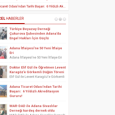
Yeni Teşvik Düzenlemesi ile Adana’da
Adana Ticaret Odası’ndan Tarihi Başarı: 6 Yıldızlı Akreditasyon Gururu!
Yatırımlara Uygulanan Vergisel Avantajlar
Arttırıldı
İÇ HASTALIKLARI UZMANI DR. YUSUF
SONAY
CEL
HABERLER
OBEZİTE: BİR BUZDAĞI
Türkiye Beyazay Derneği
ESTETİSYEN ASİYE UYANIK
Çukurova Şubesinden Adana’da
Medikal Ayak Bakımı
Engel Hakları İçin Güçlü
Farkındalık Konferansı
Türkiye Beyazay Derneği Çukurova
Adana İtfaiyesi’ne 50 Yeni İtfaiye
Şubesinden Adana’da Engel Hakları
Eri
İçin Güçlü Farkındalık Konferansı
Adana İtfaiyesi’ne 50 Yeni İtfaiye Eri
Türkiye Beyazay Derneği Çukurova
Adana Büyükşehir Belediyesi İtfaiye
Şubesi tarafından düzenlenen
Daire Başkanlığı bünyesinde göreve
Doktor Elif Gül ile Öğretmen Levent
“Engellinin Engelli Haklarının Farkında
başlayacak 50 yeni itfaiye eri için
Karagöz’e Görkemli Düğün Töreni
mıyız? Hak Bilinci, Erişilebilirlik ve
yemin töreni düzenlendi. Törene
Elif Gül ile Levent Karagöz’e Görkemli
Toplumsal Farkındalık...
Adana Büyükşehir Belediyesi Başkan
Düğün Töreni Serbest Muhasebeci
Vekili...
Mali Müşavir ve Adana Serbest
Adana Ticaret Odası’ndan Tarihi
Muhasebeci Mali Müşavirler Odası
Başarı: 6 Yıldızlı Akreditasyon
Saymanı Yurdagül Gül ile iş ve mali
Gururu!
müşavirlik camiasının yakından
Adana Ticaret Odası’ndan Tarihi
tanıdığı...
Başarı: 6 Yıldızlı Akreditasyon Gururu!
MAR-DAD ile Adana Sivaslılar
‎ADANA Ticaret Odası (ATO), üyelerine
Derneği kardeş dernek oldu
sunduğu hizmet kalitesini uluslararası