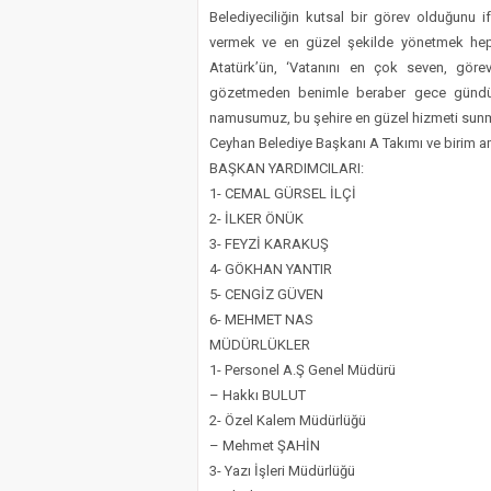
Belediyeciliğin kutsal bir görev olduğunu
vermek ve en güzel şekilde yönetmek hep
Atatürk’ün, ‘Vatanını en çok seven, gör
gözetmeden benimle beraber gece gündüz 
namusumuz, bu şehire en güzel hizmeti sunm
Ceyhan Belediye Başkanı A Takımı ve birim ami
BAŞKAN YARDIMCILARI:
1- CEMAL GÜRSEL İLÇİ
2- İLKER ÖNÜK
3- FEYZİ KARAKUŞ
4- GÖKHAN YANTIR
5- CENGİZ GÜVEN
6- MEHMET NAS
MÜDÜRLÜKLER
1- Personel A.Ş Genel Müdürü
– Hakkı BULUT
2- Özel Kalem Müdürlüğü
– Mehmet ŞAHİN
3- Yazı İşleri Müdürlüğü