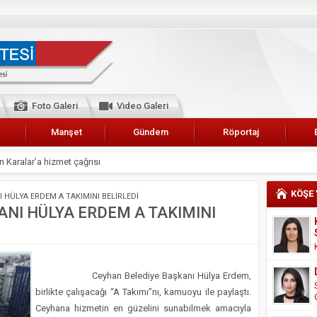
Foto Galeri
Video Galeri
Manşet
Gündem
Röportaj
 Karalar’a hizmet çağrısı
lar Esnaf Odası Başkanı Şefik Arslan
KÖŞE
 HÜLYA ERDEM A TAKIMINI BELİRLEDİ
cel
NI HÜLYA ERDEM A TAKIMINI
NDE ANNELER TARİH YAZIYORLAR
I
erişemeyecekler
Ceyhan Belediye Başkanı Hülya Erdem,
A 2019 YILI PAMUK HASADINA BAŞLANDI
birlikte çalışacağı “A Takımı”nı, kamuoyu ile paylaştı.
Ceyhana hizmetin en güzelini sunabilmek amacıyla
kanı Enis Akyürek