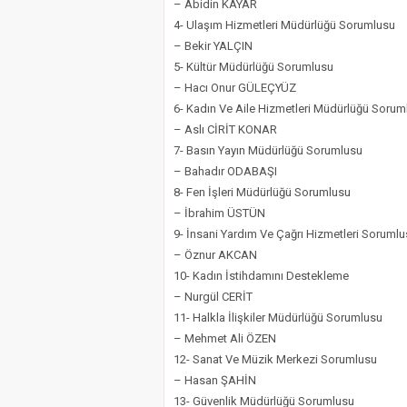
– Abidin KAYAR
4- Ulaşım Hizmetleri Müdürlüğü Sorumlusu
– Bekir YALÇIN
5- Kültür Müdürlüğü Sorumlusu
– Hacı Onur GÜLEÇYÜZ
6- Kadın Ve Aile Hizmetleri Müdürlüğü Sorum
– Aslı CİRİT KONAR
7- Basın Yayın Müdürlüğü Sorumlusu
– Bahadır ODABAŞI
8- Fen İşleri Müdürlüğü Sorumlusu
– İbrahim ÜSTÜN
9- İnsani Yardım Ve Çağrı Hizmetleri Soruml
– Öznur AKCAN
10- Kadın İstihdamını Destekleme
– Nurgül CERİT
11- Halkla İlişkiler Müdürlüğü Sorumlusu
– Mehmet Ali ÖZEN
12- Sanat Ve Müzik Merkezi Sorumlusu
– Hasan ŞAHİN
13- Güvenlik Müdürlüğü Sorumlusu