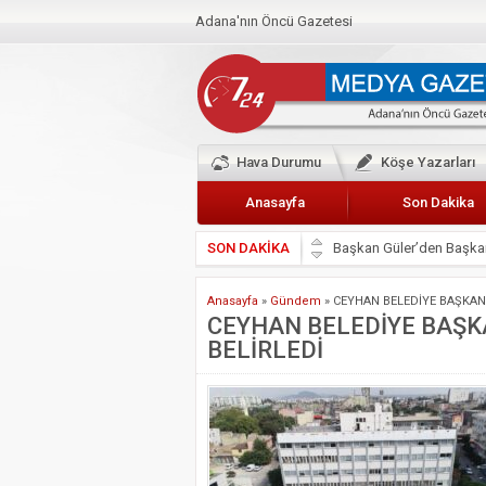
Adana'nın Öncü Gazetesi
Hava Durumu
Köşe Yazarları
Anasayfa
Son Dakika
SON DAKİKA
Başkan Güler’den Başkan
Lokantacılar ve Kebapçı
Anasayfa
»
Gündem
»
CEYHAN BELEDİYE BAŞKANI
Hak-İş Abdurrahman Yü
CEYHAN BELEDİYE BAŞKA
BELİRLEDİ
HDP İL BİNASININ ÖNÜ
CEYHAN TİCARET ODAS
Hainler emellerine asla 
BÖLGEMİZ ÇUKUROVA’D
İyi Parti Yüreğir İlçe Baş