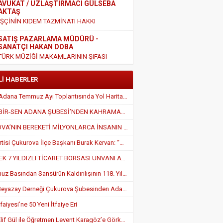
AVUKAT / UZLAŞTIRMACI GÜLSEBA
AKTAŞ
İŞÇİNİN KIDEM TAZMİNATI HAKKI
SATIŞ PAZARLAMA MÜDÜRÜ -
SANATÇI HAKAN DOBA
TÜRK MÜZİĞİ MAKAMLARININ ŞiFASI
EĞİTİMCİ - YAZAR HALİL KIRIK
Lİ HABERLER
EĞİTİM AMA NASIL ?
TÜGEM Adana Temmuz Ayı Toplantısında Yol Haritası Belirlendi
KİŞİSEL GELİŞİM UZMANI - EĞİTİMCİ-
EĞİTİM-BİR-SEN ADANA ŞUBESİ’NDEN KAHRAMANMARAŞ’A VEFA VE DAYANIŞMA ÇIKARMASI
YAZAR - NİHAYET YILDIRIM
OKUL FOBİSİNİN NEDENLERİ
ÇUKUROVA’NIN BEREKETİ MİLYONLARCA İNSANIN SOFRASINA KATKI SAĞLIYOR
MALİ MÜŞAVİR - 7/24 MEDYA GAZETESİ
Zafer Partisi Çukurova İlçe Başkanı Burak Kervan: “Çukurova Adım Adım Zafer’e Yürüyor”
İMTİYAZ SAHİBİ ÖZLEM PEKDURANER
İLK VE TEK 7 YILDIZLI TİCARET BORSASI UNVANI ATB’NİN
AVUKAT MERT ARIOĞLU: “İYİ NİYETLİ
VATANDAŞLARIN MAĞDURİYETİNİ
24 Temmuz Basından Sansürün Kaldırılışının 118. Yılı ÇGC’de Kebap İkramıyla Kutlandı
GİDERECEK ÖNEMLİ BİR ADIM ATILIYOR.”
BÜROKRAT - ARAŞTIRMACI- YAZAR
HARUN DOĞAN
Türkiye Beyazay Derneği Çukurova Şubesinden Adana’da Engel Hakları İçin Güçlü Farkındalık Konferansı
KELİMELER, MEDENİYETLERİ İNŞÂ EDEN YAPI
TAŞLARIDIR
aiyesi’ne 50 Yeni İtfaiye Eri
YEMİNLİ MALİ MÜŞAVİR - SORUMLU
Doktor Elif Gül ile Öğretmen Levent Karagöz’e Görkemli Düğün Töreni
ORTAK BAŞDENETÇİ VAHİT MENTER