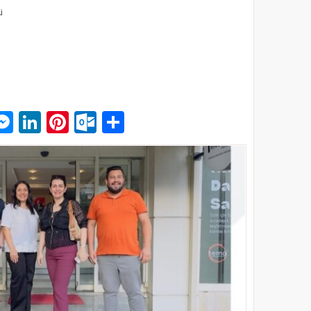
ü
p
am
pe
mail
Messenger
LinkedIn
Pinterest
Outlook.com
Paylaş