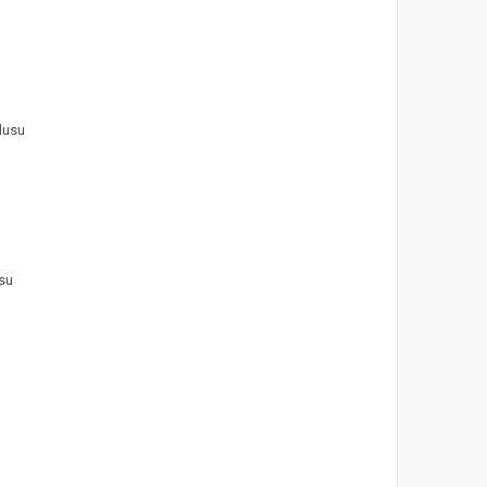
lusu
usu