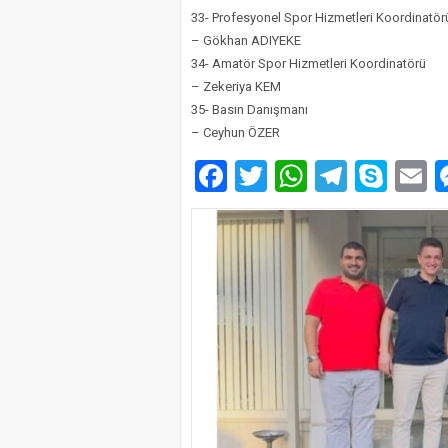
33- Profesyonel Spor Hizmetleri Koordinatör
– Gökhan ADIYEKE
34- Amatör Spor Hizmetleri Koordinatörü
– Zekeriya KEM
35- Basın Danışmanı
– Ceyhun ÖZER
Facebook
Twitter
WhatsAp
Telegr
Sky
E