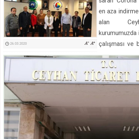
saran Corona V
Kimyasallardan Koruma Derneği Başkanı Cennet Çelik
en aza indirme
alan Ceyh
kurumumuzda i
çalışması ve b
26.03.2020