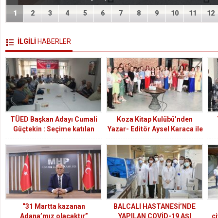
1
2
3
4
5
6
7
8
9
10
11
12
İLGİLİ
HABERLER
TÜED Başkan Adayı Cumali
Koza Kitap Kulübü’nden
Güçtekin : Seçime katılan
Yazar- Editör Aysel Karaca ile
başkan adaylarına isimsiz
“Arsız Hayat” Kitabı Üzerine
şekilde tutanak
Söyleşi ve Seminer
imzalatılmıştır.
“31 Martta kazanan
BALCALI HASTANESİ’NDE
Adana’mız olacaktır”
YAPILAN COVİD-19 AŞI
çi