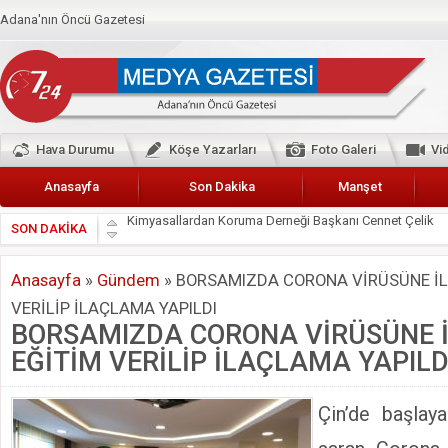
Adana'nın Öncü Gazetesi
Hava Durumu
Köşe Yazarları
Foto Galeri
Vi
Anasayfa
Son Dakika
Manşet
SON DAKİKA
Başkan Güler’den Başkan Karalar’a hizmet çağrısı
Lokantacılar ve Kebapçılar Esnaf Odası Başkanı Şefik A
Anasayfa
»
Gündem
»
BORSAMIZDA CORONA VİRÜSÜNE İLE 
Hak-İş Abdurrahman Yücel
VERİLİP İLAÇLAMA YAPILDI
HDP İL BİNASININ ÖNÜNDE ANNELER TARİH YAZIYORL
BORSAMIZDA CORONA VİRÜSÜNE İL
CEYHAN TİCARET ODASI
EĞİTİM VERİLİP İLAÇLAMA YAPILD
Hainler emellerine asla erişemeyecekler
BÖLGEMİZ ÇUKUROVA’DA 2019 YILI PAMUK HASADIN
Çin’de başlay
İyi Parti Yüreğir İlçe Başkanı Enis Akyürek