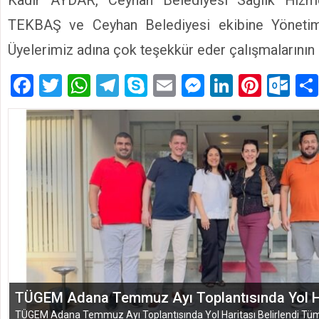
Kadir AYDAR, Ceyhan Belediyesi Sağlık Hizme
TEKBAŞ ve Ceyhan Belediyesi ekibine Yöneti
Üyelerimiz adına çok teşekkür eder çalışmalarının 
Facebook
Twitter
WhatsApp
Telegram
Skype
Email
Messenger
LinkedIn
Pinte
Ou
TÜGEM Adana Temmuz Ayı Toplantısında Yol Har