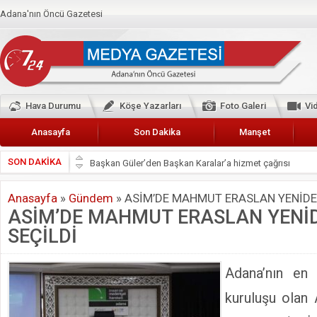
Adana'nın Öncü Gazetesi
Hava Durumu
Köşe Yazarları
Foto Galeri
Vi
Anasayfa
Son Dakika
Manşet
SON DAKİKA
Başkan Güler’den Başkan Karalar’a hizmet çağrısı
Lokantacılar ve Kebapçılar Esnaf Odası Başkanı Şefik A
Anasayfa
»
Gündem
»
ASİM’DE MAHMUT ERASLAN YENİDE
Hak-İş Abdurrahman Yücel
ASİM’DE MAHMUT ERASLAN YENİ
HDP İL BİNASININ ÖNÜNDE ANNELER TARİH YAZIYORL
SEÇİLDİ
CEYHAN TİCARET ODASI
Hainler emellerine asla erişemeyecekler
Adana’nın en 
BÖLGEMİZ ÇUKUROVA’DA 2019 YILI PAMUK HASADIN
kuruluşu olan A
İyi Parti Yüreğir İlçe Başkanı Enis Akyürek