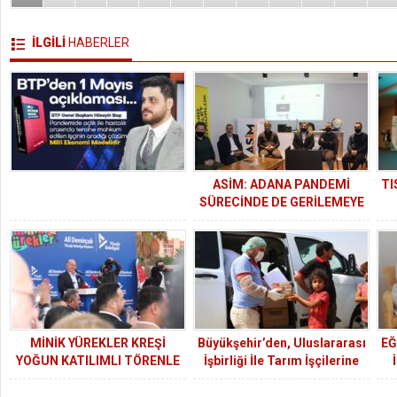
İLGİLİ
HABERLER
ASİM: ADANA PANDEMİ
TI
SÜRECİNDE DE GERİLEMEYE
DEVAM ETTİ
MİNİK YÜREKLER KREŞİ
Büyükşehir’den, Uluslararası
EĞ
YOĞUN KATILIMLI TÖRENLE
İşbirliği İle Tarım İşçilerine
HİZMETE AÇILDI
Sıcak Yemek
B