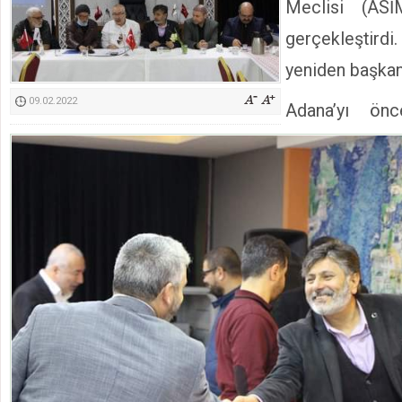
Meclisi (ASİ
Kimyasallardan Koruma Derneği Başkanı Cennet Çelik
gerçekleştir
yeniden başkan
09.02.2022
Adana’yı önc