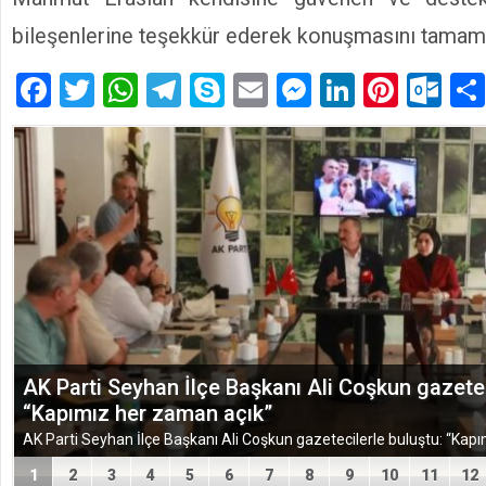
bileşenlerine teşekkür ederek konuşmasını tamaml
Facebook
Twitter
WhatsApp
Telegram
Skype
Email
Messenger
LinkedIn
Pinte
Ou
TÜGEM Adana Temmuz Ayı Toplantısında Yol Har
1
2
3
4
5
6
7
8
9
10
11
12