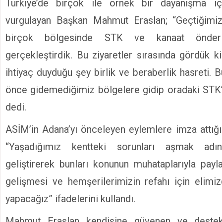
Türkiye’de birçok ile örnek bir dayanışma içe
vurgulayan Başkan Mahmut Eraslan; “Geçtiğimi
birçok bölgesinde STK ve kanaat önderle
gerçekleştirdik. Bu ziyaretler sırasında gördük k
ihtiyaç duyduğu şey birlik ve beraberlik hasreti
önce gidemediğimiz bölgelere gidip oradaki STK’
dedi.
ASİM’in Adana’yı önceleyen eylemlere imza attığın
“Yaşadığımız kentteki sorunları aşmak adın
geliştirerek bunları konunun muhataplarıyla payl
gelişmesi ve hemşerilerimizin refahı için elimi
yapacağız” ifadelerini kullandı.
Mahmut Eraslan kendisine güvenen ve dest