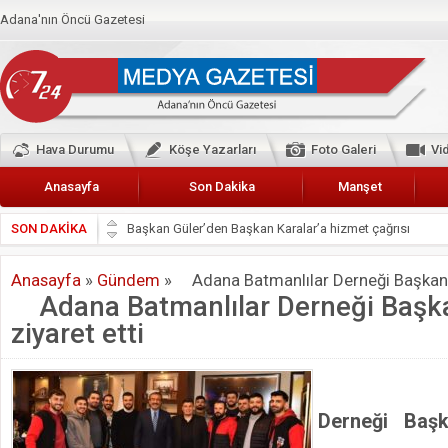
Adana'nın Öncü Gazetesi
Hava Durumu
Köşe Yazarları
Foto Galeri
Vi
Anasayfa
Son Dakika
Manşet
SON DAKİKA
Başkan Güler’den Başkan Karalar’a hizmet çağrısı
Lokantacılar ve Kebapçılar Esnaf Odası Başkanı Şefik A
Anasayfa
»
Gündem
»
Adana Batmanlılar Derneği Başkan Çe
Hak-İş Abdurrahman Yücel
Adana Batmanlılar Derneği Başka
HDP İL BİNASININ ÖNÜNDE ANNELER TARİH YAZIYORL
ziyaret etti
CEYHAN TİCARET ODASI
Hainler emellerine asla erişemeyecekler
Ada
BÖLGEMİZ ÇUKUROVA’DA 2019 YILI PAMUK HASADIN
Derneği Başk
İyi Parti Yüreğir İlçe Başkanı Enis Akyürek