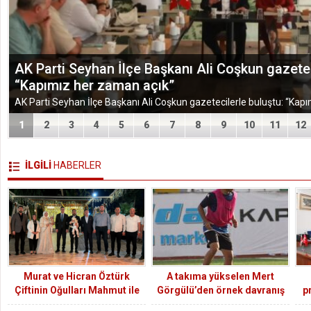
TÜGEM Adana Temmuz Ayı Toplantısında Yol Har
1
2
3
4
5
6
7
8
9
10
11
12
İLGİLİ
HABERLER
Murat ve Hicran Öztürk
A takıma yükselen Mert
Çiftinin Oğulları Mahmut ile
Görgülü’den örnek davranış
p
Murat’ın Sünnet Merasimine