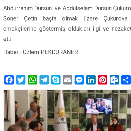
Abdurrahim Dursun ve Abdulselam Dursun Çukuro
Soner Çetin başta olmak üzere Çukurova 
emekçilerine göstermiş oldukları ilgi ve nezake
etti.
Haber : Özlem PEKDURANER
Facebook
Twitter
WhatsApp
Telegram
Skype
Email
Messenger
LinkedIn
Pinte
Ou