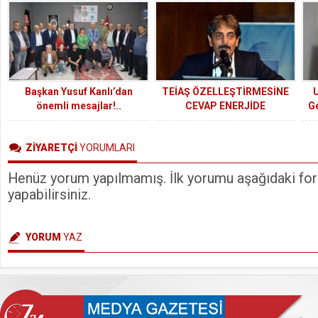
Yoğun Katılım
Başkan Yusuf Kanlı’dan
TEİAŞ ÖZELLEŞTİRMESİNE
U
önemli mesajlar!..
CEVAP ENERJİDE
Ge
KAMULAŞTIRMADIR!
ZİYARETÇİ
YORUMLARI
Henüz yorum yapılmamış. İlk yorumu aşağıdaki form
yapabilirsiniz.
YORUM
YAZ