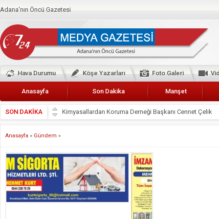
Adana'nın Öncü Gazetesi
Hava Durumu
Köşe Yazarları
Foto Galeri
Vi
Anasayfa
Son Dakika
Manşet
SON DAKİKA
Başkan Güler’den Başkan Karalar’a hizmet çağrısı
Lokantacılar ve Kebapçılar Esnaf Odası Başkanı Şefik A
Anasayfa
»
Gündem
»
Hak-İş Abdurrahman Yücel
HDP İL BİNASININ ÖNÜNDE ANNELER TARİH YAZIYORL
CEYHAN TİCARET ODASI
Hainler emellerine asla erişemeyecekler
BÖLGEMİZ ÇUKUROVA’DA 2019 YILI PAMUK HASADIN
İyi Parti Yüreğir İlçe Başkanı Enis Akyürek