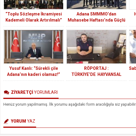
“Toplu Sözleşme İkramiyesi
Adana SMMMO’dan
Kademeli Olarak Artırılmalı”
Muhasebe Haftası’nda Güçlü
Mesaj
Mem
Yusuf Kanlı: “Sürekli çile
RÖPORTAJ :
Sab
Adana’nın kaderi olamaz!”
TÜRKİYE’DE HAYVANSAL
PROTEİN YEMİ ÜRETEN 22
FABRİKADAN BİRİYİZ.
ZİYARETÇİ
YORUMLARI
Henüz yorum yapılmamış. İlk yorumu aşağıdaki form aracılığıyla siz yapabilir
YORUM
YAZ