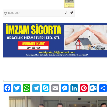
Kimyasallardan Koruma Derneği Başkanı Cennet Çelik
15.07.2021
Facebook
Twitter
WhatsApp
Telegram
Skype
Email
Messenger
LinkedIn
Pinte
Ou