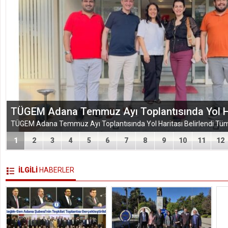
TÜGEM Adana Temmuz Ayı Toplantısında Yol Har
1
2
3
4
5
6
7
8
9
10
11
12
İLGİLİ
HABERLER